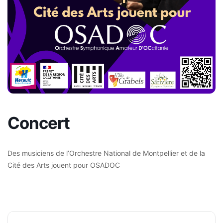
Concert
Des musiciens de l’Orchestre National de Montpellier et de la
Cité des Arts jouent pour OSADOC